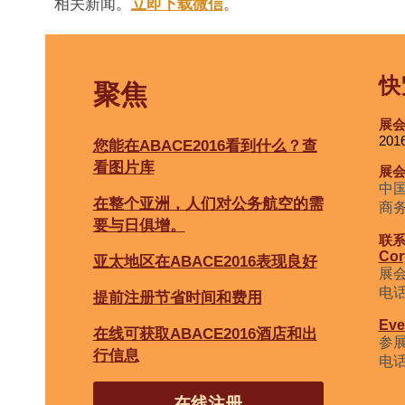
相关新闻。
立即下载微信
。
快
聚焦
展
20
您能在ABACE2016看到什么？查
看图片库
展
中
在整个亚洲，人们对公务航空的需
商
要与日俱增。
联
Cor
亚太地区在ABACE2016表现良好
展
电话
提前注册节省时间和费用
Eve
在线可获取ABACE2016酒店和出
参展
行信息
电
在线注册