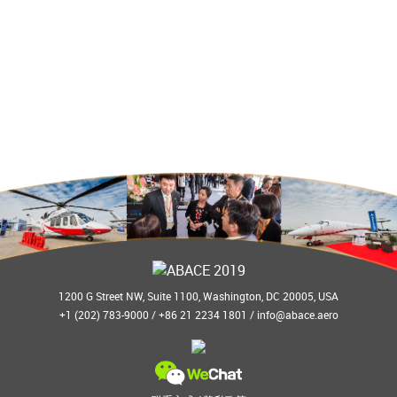
1200 G Street NW, Suite 1100, Washington, DC 20005, USA
+1 (202) 783-9000 / +86 21 2234 1801 /
info@abace.aero