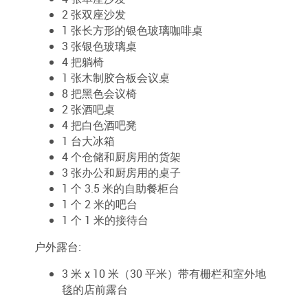
2 张双座沙发
1 张长方形的银色玻璃咖啡桌
3 张银色玻璃桌
4 把躺椅
1 张木制胶合板会议桌
8 把黑色会议椅
2 张酒吧桌
4 把白色酒吧凳
1 台大冰箱
4 个仓储和厨房用的货架
3 张办公和厨房用的桌子
1 个 3.5 米的自助餐柜台
1 个 2 米的吧台
1 个 1 米的接待台
户外露台:
3 米 x 10 米（30 平米）带有栅栏和室外地
毯的店前露台