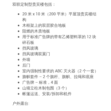
双联定制型贵宾楼包括：
20 米 x 10 米（200 平米）平屋顶贵宾楼结
构
木框架上的双层胶合地板
阻燃的木质地板
用于标准广告牌的带有乙烯塑料罩的 12 块
碎石板
挡风玻璃
挡风玻璃双翼门
外墙
后门
室内强制性要求的 ABC 灭火器（2 个一套）
旗帜套件 – 2 个旗杆、旗帜、拉绳和底座
广告牌 – 标准，4 面
山墙立柱木制包围（3 个）
帐篷运送、安装/拆卸和机件
户外露台: