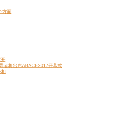
个方面
召开
界领导者将出席ABACE2017开幕式
亮相